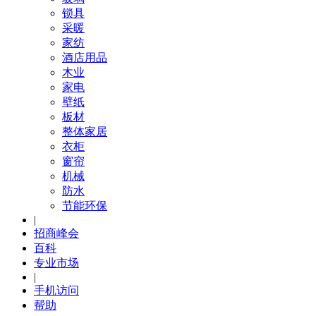
锁具
采暖
家纺
酒店用品
木业
家电
壁纸
板材
整体家居
衣柜
窗帘
机械
防水
节能环保
|
招商峰会
百科
专业市场
|
手机访问
帮助