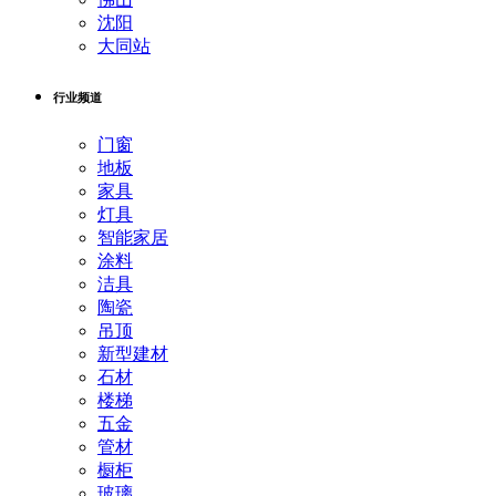
沈阳
大同站
行业频道
门窗
地板
家具
灯具
智能家居
涂料
洁具
陶瓷
吊顶
新型建材
石材
楼梯
五金
管材
橱柜
玻璃