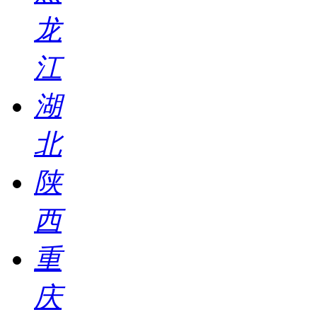
龙
江
湖
北
陕
西
重
庆