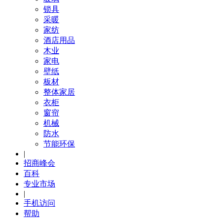
锁具
采暖
家纺
酒店用品
木业
家电
壁纸
板材
整体家居
衣柜
窗帘
机械
防水
节能环保
|
招商峰会
百科
专业市场
|
手机访问
帮助