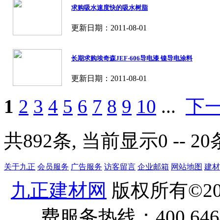
求购吸水速度快的吸水树脂
更新日期：2011-08-01
长期求购埃奇森JEF-606导电漆 镍导电涂料
更新日期：2011-08-01
1
2
3
4
5
6
7
8
9
10
...
下
共892条, 当前显示0 -- 20
关于九正
会员服务
广告服务
访客留言
企业邮箱
网站地图
建材
九正建材网
版权所有©20
费服务热线：400 6464 