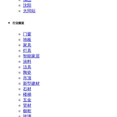
沈阳
大同站
行业频道
门窗
地板
家具
灯具
智能家居
涂料
洁具
陶瓷
吊顶
新型建材
石材
楼梯
五金
管材
橱柜
玻璃