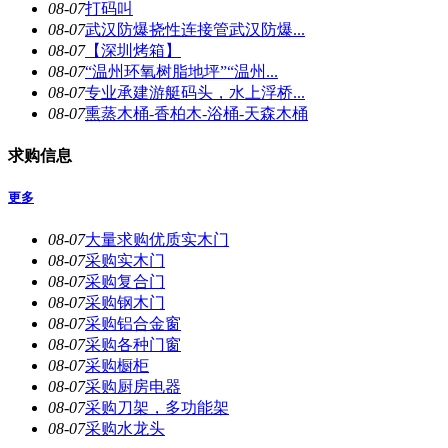
08-07
打码叫
08-07
武汉防爆挠性连接管武汉防爆...
08-07
【深圳烤箱】
08-07
“温州环氧树脂地坪”“温州...
08-07
专业承建游艇码头，水上浮桥...
08-07
熏蒸木桶-香柏木-浴桶-天森木桶
求购信息
更多
08-07
大量求购优质实木门
08-07
采购实木门
08-07
采购复合门
08-07
采购钢木门
08-07
采购铝合金窗
08-07
采购各种门窗
08-07
采购橱柜
08-07
采购厨房电器
08-07
采购刀架，多功能架
08-07
采购水龙头