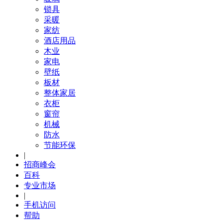
锁具
采暖
家纺
酒店用品
木业
家电
壁纸
板材
整体家居
衣柜
窗帘
机械
防水
节能环保
|
招商峰会
百科
专业市场
|
手机访问
帮助