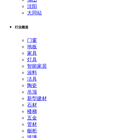
沈阳
大同站
行业频道
门窗
地板
家具
灯具
智能家居
涂料
洁具
陶瓷
吊顶
新型建材
石材
楼梯
五金
管材
橱柜
玻璃