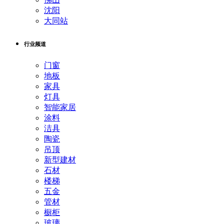
沈阳
大同站
行业频道
门窗
地板
家具
灯具
智能家居
涂料
洁具
陶瓷
吊顶
新型建材
石材
楼梯
五金
管材
橱柜
玻璃