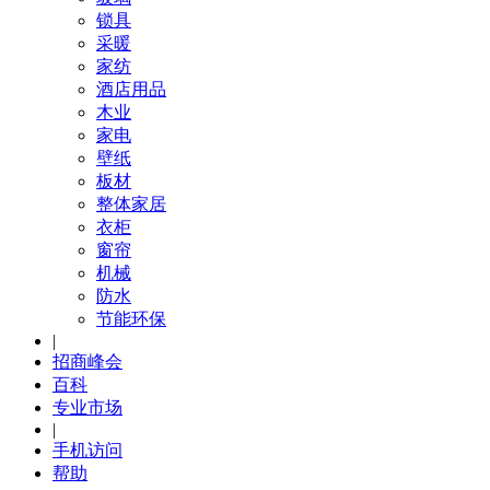
锁具
采暖
家纺
酒店用品
木业
家电
壁纸
板材
整体家居
衣柜
窗帘
机械
防水
节能环保
|
招商峰会
百科
专业市场
|
手机访问
帮助