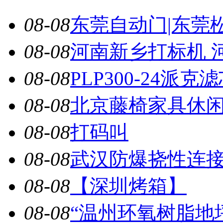
08-08
东莞自动门|东莞松
08-08
河南新乡打标机 河
08-08
PLP300-24派克
08-08
北京藤椅家具休闲家
08-08
打码叫
08-08
武汉防爆挠性连接管
08-08
【深圳烤箱】
08-08
“温州环氧树脂地坪”