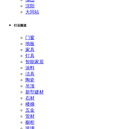
沈阳
大同站
行业频道
门窗
地板
家具
灯具
智能家居
涂料
洁具
陶瓷
吊顶
新型建材
石材
楼梯
五金
管材
橱柜
玻璃