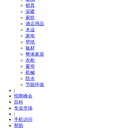
锁具
采暖
家纺
酒店用品
木业
家电
壁纸
板材
整体家居
衣柜
窗帘
机械
防水
节能环保
|
招商峰会
百科
专业市场
|
手机访问
帮助