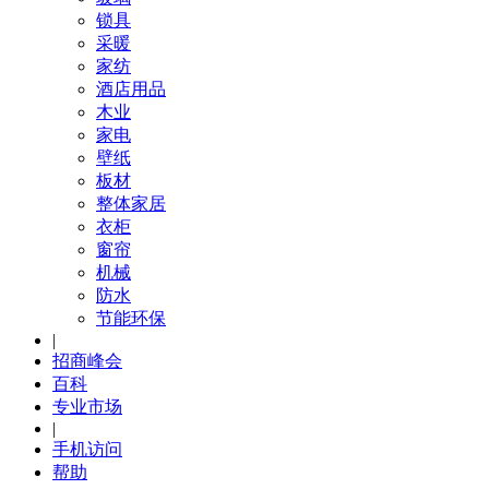
锁具
采暖
家纺
酒店用品
木业
家电
壁纸
板材
整体家居
衣柜
窗帘
机械
防水
节能环保
|
招商峰会
百科
专业市场
|
手机访问
帮助