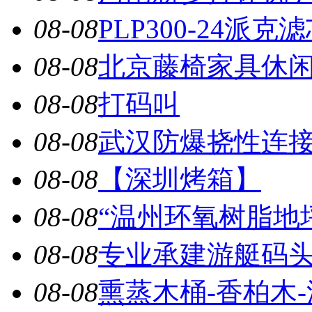
08-08
PLP300-24派克
08-08
北京藤椅家具休闲家
08-08
打码叫
08-08
武汉防爆挠性连接管
08-08
【深圳烤箱】
08-08
“温州环氧树脂地坪”
08-08
专业承建游艇码头，
08-08
熏蒸木桶-香柏木