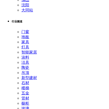
沈阳
大同站
行业频道
门窗
地板
家具
灯具
智能家居
涂料
洁具
陶瓷
吊顶
新型建材
石材
楼梯
五金
管材
橱柜
玻璃