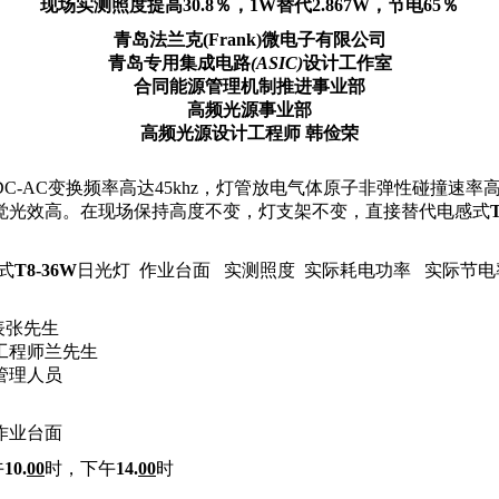
现场实测照度提高30.8％，1W替代2.867W，节电65％
青岛法兰克(Frank)微电子有限公司
青岛专用集成电路
(ASIC)
设计工作室
合同能源管理机制推进事业部
高频光源事业部
高频光源设计工程师 韩俭荣
DC-AC变换频率高达45khz，灯管放电气体原子非弹性碰撞
觉光效高。在现场保持高度不变，灯支架不变，直接替代电感式
式
T8-36W
日光灯
作业台面
实测照度 实际耗电功率
实际节电
表
张
先生
工程师
兰先生
管理人员
作业台面
午
10.
00
时，下午
14.
00
时