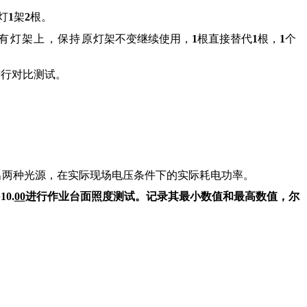
灯
1
架
2
根。
有灯架上，保持原
灯架不变继续使用，
1
根直接替代
1
根，
1
个
进行对比测试。
出两种光源，在实际现场电压条件下的实际耗电功率。
午
10.
00
进行作业台面照度测试。记录其最小数值和最高数值，尔