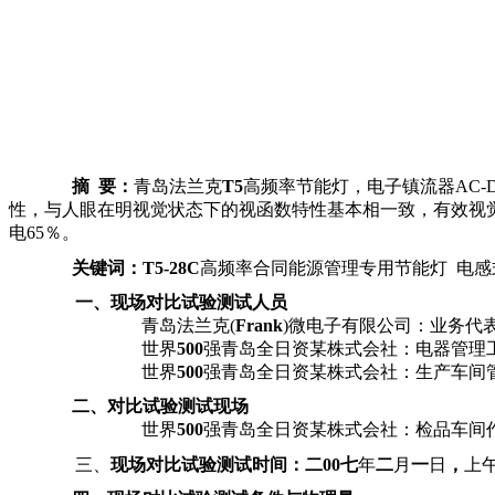
摘 要：
青岛法兰克
T5
高频率节能灯，电子镇流器AC-
性，与人眼在明视觉状态下的视函数特性基本相一致，有效视
电65％。
关键词：T5-28C
高频率合同能源管理专用节能灯
电感
一、现场对比试验测试人员
青岛法兰克
(
Frank
)
微电子有限公司：业务代
世界
500
强青岛全日资某株式会社：电器管理
世界
500
强青岛全日资某株式会社：生产车间
二、对比试验测试现场
世界
500
强青岛全日资某株式会社：检品车间
三、
现场对比试验测试时间：二00七
年
二
月
一
日
，
上