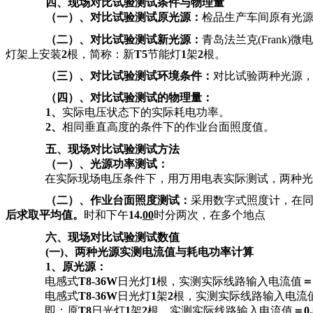
四、现场
对比试验测试条件与物理量
（一）、
对比试验测试原光源：
检品生产车间原有光
（二）、
对比试验测试新光源：
青岛法兰克(Frank)
灯架上安装
2
根，简称：新
T5
节能灯
1
架
2
根。
（三）、
对比试验测试环境条件：
对比试验两种光源
（四）、
对比试验测试的物理量：
1
、
实际电压状态下的实际耗电功率。
2
、
相同垂直高度的条件下的作业台面照度值。
五、现场对比试验测试方法
（一）、光源功率测试：
在实际现场电压条件下，用万用电表实际测试，两种光
（二）、作业台面照度测试：
采用数字式照度计，在
后求取平均值。
时和下午
14.
00
时分两次，在多个地点
六、现场
对比试验测试数值
(
一)、两种光源实测电流值与耗电功率计算
1
、原光源：
电感式
T8-36W
日光灯
1
根，实测实际线路输入电流值
＝
电感式
T8-36W
日光灯
1
架
2
根，实测实际线路输入电流
即：原
T8
日光灯
1
架
2
根，实测实际线路输入电流值
＝0