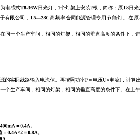
源为电感式
T8-36W
日光灯，
1
个灯架上安装
2
根，简称：原
T8
日光
微电子有限公司，
T5—28C
高频率
合同能源管理
专用节能灯。在原
，在同一个生产车间，相同的灯架，相同的垂直高度的条件下，
源的实际线路输入电流值。再按照功率P＝电压U×电流I，计算
同一个生产车间，相同的灯架，相同的垂直高度的条件下。在上
400mA＝0.4A。
值＝
0.4A×2＝0.8A
。
.8A。