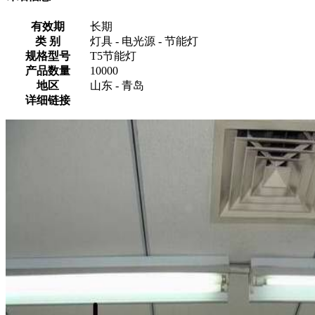
有效期
长期
类 别
灯具 - 电光源 - 节能灯
规格型号
T5节能灯
产品数量
10000
地区
山东 - 青岛
详细链接