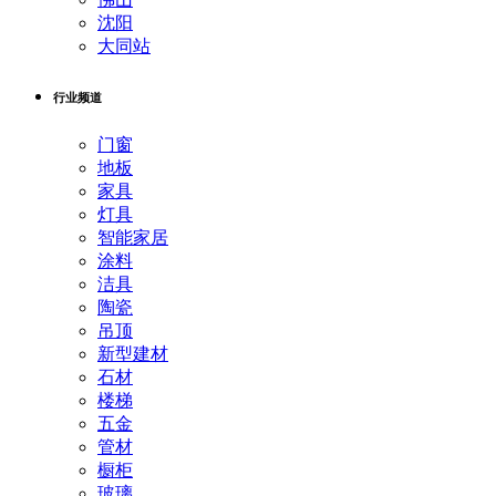
沈阳
大同站
行业频道
门窗
地板
家具
灯具
智能家居
涂料
洁具
陶瓷
吊顶
新型建材
石材
楼梯
五金
管材
橱柜
玻璃