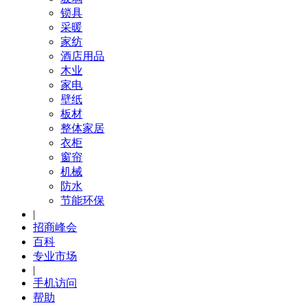
锁具
采暖
家纺
酒店用品
木业
家电
壁纸
板材
整体家居
衣柜
窗帘
机械
防水
节能环保
|
招商峰会
百科
专业市场
|
手机访问
帮助