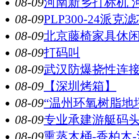
08-09
河南新乡打标机 河
08-09
PLP300-24派克
08-09
北京藤椅家具休闲家
08-09
打码叫
08-09
武汉防爆挠性连接管
08-09
【深圳烤箱】
08-09
“温州环氧树脂地坪”
08-09
专业承建游艇码头，
08-09
熏蒸木桶-香柏木