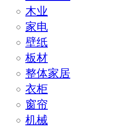
木业
家电
壁纸
板材
整体家居
衣柜
窗帘
机械