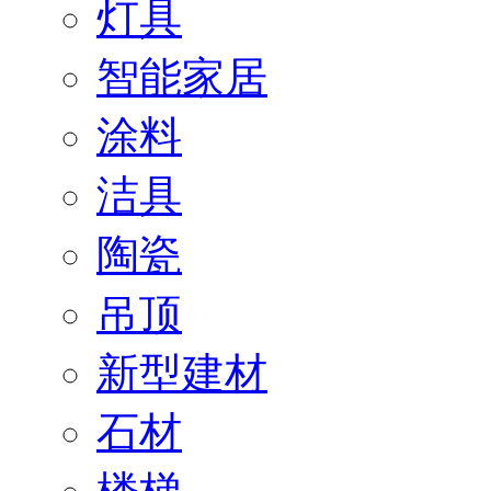
灯具
智能家居
涂料
洁具
陶瓷
吊顶
新型建材
石材