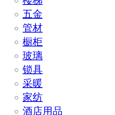
楼梯
五金
管材
橱柜
玻璃
锁具
采暖
家纺
酒店用品